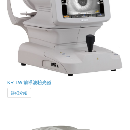
KR-1W 前導波驗光儀
詳細介紹