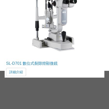
SL-D701 數位式裂隙燈顯微鏡
詳細介紹